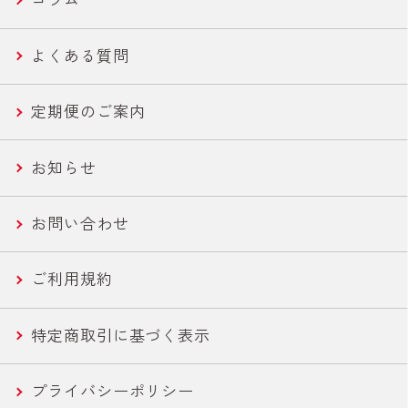
機能性ツナ
美容・エイジングケア
世界の鶏肉料理魯肉飯/とりかわ
よくある質問
ささみ
健康・機能性サポート
さば缶・いわし缶 お手軽な60g
定期便のご案内
コーン
ライトツナ チャンク
お知らせ
農産缶
いなば作太郎だし
お問い合わせ
農産バウチ
食塩無添加トマトシリーズ
ご利用規約
焼きとり
特定商取引に基づく表示
惣菜
プライバシーポリシー
水産