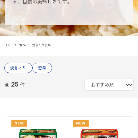
る、自慢の美味しさです。
TOP
食品
焼きとり惣菜
焼きとり
惣菜
25
全
件
NEW
NEW