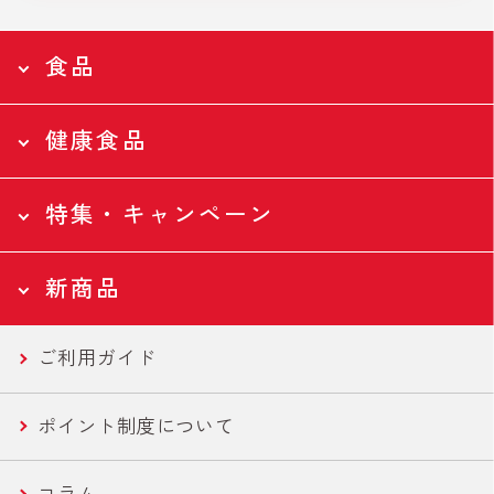
食品
健康食品
食品トップページ
Food
特集・キャンペーン
食品トップページ
全ての食品
Health
新商品
ツナ缶
特集・キャンペーントップページ
全ての食品
Campaign
ご利用ガイド
ツナバウチ
N-アセチルグルコサミン
新商品トップページ
国産ツナ特集
New
ポイント制度について
便利ツナ
フコース
セール商品
新商品一覧
コラム