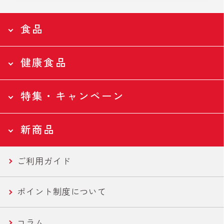
食品
健康食品
食品トップページ
Food
特集・キャンペーン
食品トップページ
全ての食品
Health
新商品
ツナ缶
特集・キャンペーントップページ
全ての食品
Campaign
ご利用ガイド
ツナバウチ
N-アセチルグルコサミン
新商品トップページ
国産ツナ特集
New
ポイント制度について
便利ツナ
フコース
セール商品
新商品一覧
コラム