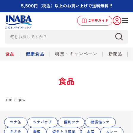
5,500円（税込）以上のお買い上げで送料無料 !!
ご利用ガイド
食品
健康食品
特集・キャンペーン
新商品
食品
TOP
食品
ツナ缶
ツナパウチ
便利ツナ
機能性ツナ
ささみ
農産
焼きとり惣菜
水産
カレー