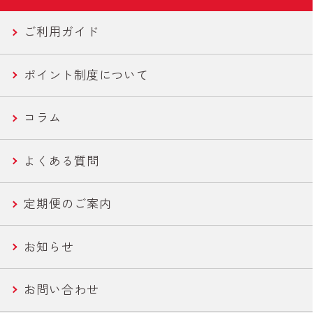
Campaign
ご利用ガイド
ツナバウチ
N-アセチルグルコサミン
新商品トップページ
国産ツナ特集
New
ポイント制度について
便利ツナ
フコース
セール商品
新商品一覧
コラム
機能性ツナ
美容・エイジングケア
世界の鶏肉料理魯肉飯/とりかわ
よくある質問
ささみ
健康・機能性サポート
さば缶・いわし缶 お手軽な60g
定期便のご案内
コーン
ライトツナ チャンク
お知らせ
農産缶
いなば作太郎だし
お問い合わせ
農産バウチ
食塩無添加トマトシリーズ