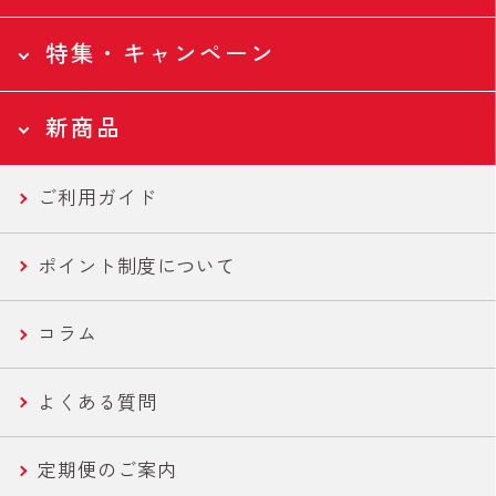
Food
特集・キャンペーン
食品トップページ
全ての食品
Health
新商品
ツナ缶
特集・キャンペーントップページ
全ての食品
Campaign
ご利用ガイド
ツナバウチ
N-アセチルグルコサミン
新商品トップページ
国産ツナ特集
New
ポイント制度について
便利ツナ
フコース
セール商品
新商品一覧
コラム
機能性ツナ
美容・エイジングケア
世界の鶏肉料理魯肉飯/とりかわ
よくある質問
ささみ
健康・機能性サポート
さば缶・いわし缶 お手軽な60g
定期便のご案内
コーン
ライトツナ チャンク