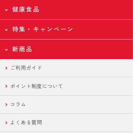
健康食品
食品トップページ
Food
特集・キャンペーン
食品トップページ
全ての食品
Health
新商品
ツナ缶
特集・キャンペーントップページ
全ての食品
Campaign
ご利用ガイド
ツナバウチ
N-アセチルグルコサミン
新商品トップページ
国産ツナ特集
New
ポイント制度について
便利ツナ
フコース
セール商品
新商品一覧
コラム
機能性ツナ
美容・エイジングケア
世界の鶏肉料理魯肉飯/とりかわ
よくある質問
ささみ
健康・機能性サポート
さば缶・いわし缶 お手軽な60g