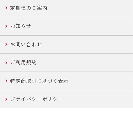
定期便のご案内
コーン
ライトツナ チャンク
お知らせ
農産缶
いなば作太郎だし
お問い合わせ
農産バウチ
食塩無添加トマトシリーズ
ご利用規約
焼きとり
特定商取引に基づく表示
惣菜
プライバシーポリシー
水産
カレー