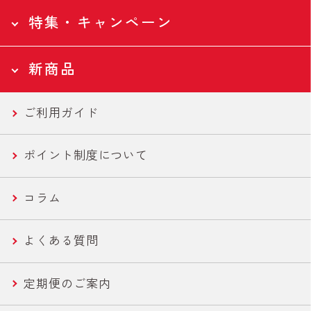
特集・キャンペーン
食品トップページ
全ての食品
Health
新商品
ツナ缶
特集・キャンペーントップページ
全ての食品
Campaign
ご利用ガイド
ツナバウチ
N-アセチルグルコサミン
新商品トップページ
国産ツナ特集
New
ポイント制度について
便利ツナ
フコース
セール商品
新商品一覧
コラム
機能性ツナ
美容・エイジングケア
世界の鶏肉料理魯肉飯/とりかわ
よくある質問
ささみ
健康・機能性サポート
さば缶・いわし缶 お手軽な60g
定期便のご案内
コーン
ライトツナ チャンク