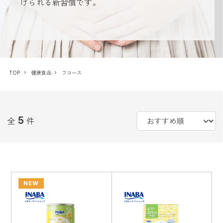
けられる新習慣です。
TOP
健康食品
フコース
5
全
件
NEW