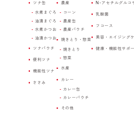
ツナ缶
農産
N-アセチルグルコ
水煮まぐろ
コーン
乳酸菌
油漬まぐろ
農産缶
フコース
水煮かつお
農産パウチ
美容・エイジング
油漬かつお
焼きとり・惣菜
ツナパウチ
健康・機能性サポ
焼きとり
惣菜
便利ツナ
水産
機能性ツナ
カレー
ささみ
カレー缶
カレーパウチ
その他