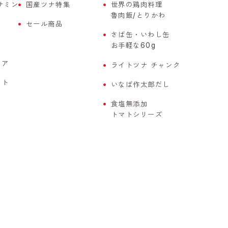
サミン
国産ツナ特集
世界の鶏肉料理
魯肉飯/とりかわ
セール商品
さば缶・いわし缶
お手軽な60g
ケア
ライトツナ チャンク
ート
いなば作太郎だし
食塩無添加
トマトシリーズ