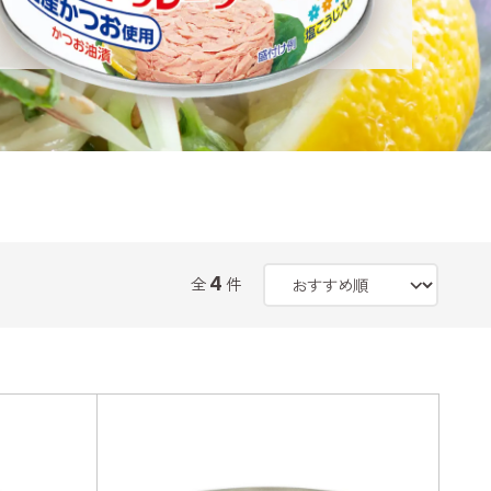
4
全
件