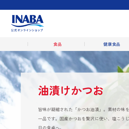
食品
健康食品
油漬けかつお
旨味が凝縮された「かつお油漬」。素材の味
一品です。国産かつおを贅沢に使い、塩こう
日の食卓へ。