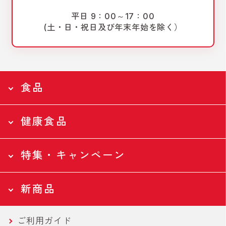
平日 9：00～17：00
(土・日・祝日及び年末年始を除く）
食品
健康食品
食品トップページ
Food
特集・キャンペーン
食品トップページ
全ての食品
Health
新商品
ツナ缶
特集・キャンペーントップページ
全ての食品
Campaign
ご利用ガイド
ツナバウチ
N-アセチルグルコサミン