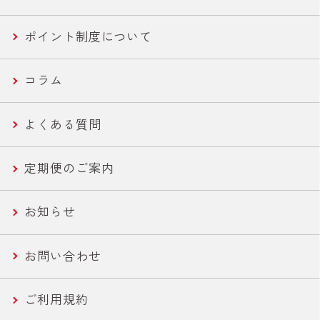
新商品トップページ
国産ツナ特集
New
ポイント制度について
便利ツナ
フコース
セール商品
新商品一覧
コラム
機能性ツナ
美容・エイジングケア
世界の鶏肉料理魯肉飯/とりかわ
よくある質問
ささみ
健康・機能性サポート
さば缶・いわし缶 お手軽な60g
定期便のご案内
コーン
ライトツナ チャンク
お知らせ
農産缶
いなば作太郎だし
お問い合わせ
農産バウチ
食塩無添加トマトシリーズ
ご利用規約
焼きとり