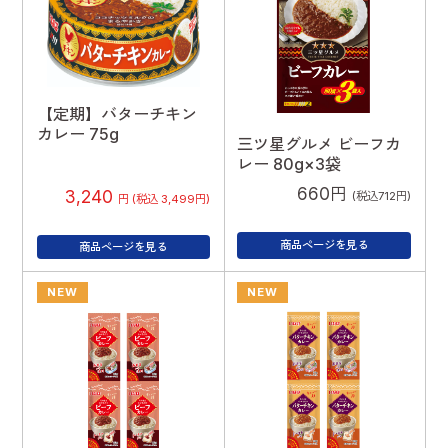
【定期】バターチキン
カレー 75g
三ツ星グルメ ビーフカ
レー 80g×3袋
660円
3,240
(税込712円)
円 (税込 3,499円)
商品ページを見る
商品ページを見る
NEW
NEW