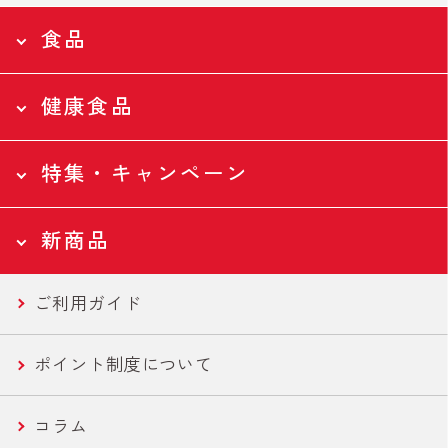
食品
健康食品
食品トップページ
Food
特集・キャンペーン
食品トップページ
全ての食品
Health
新商品
ツナ缶
特集・キャンペーントップページ
全ての食品
Campaign
ご利用ガイド
ツナバウチ
N-アセチルグルコサミン
新商品トップページ
国産ツナ特集
New
ポイント制度について
便利ツナ
フコース
セール商品
新商品一覧
コラム
機能性ツナ
美容・エイジングケア
世界の鶏肉料理魯肉飯/とりかわ