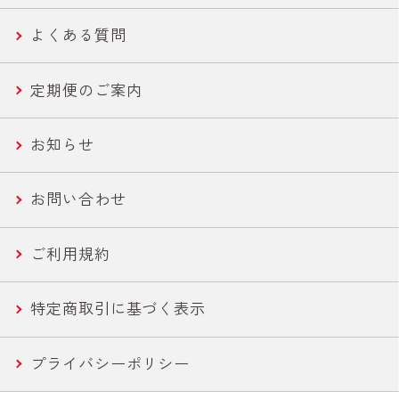
よくある質問
ささみ
健康・機能性サポート
さば缶・いわし缶 お手軽な60g
定期便のご案内
コーン
ライトツナ チャンク
お知らせ
農産缶
いなば作太郎だし
お問い合わせ
農産バウチ
食塩無添加トマトシリーズ
ご利用規約
焼きとり
特定商取引に基づく表示
惣菜
プライバシーポリシー
水産