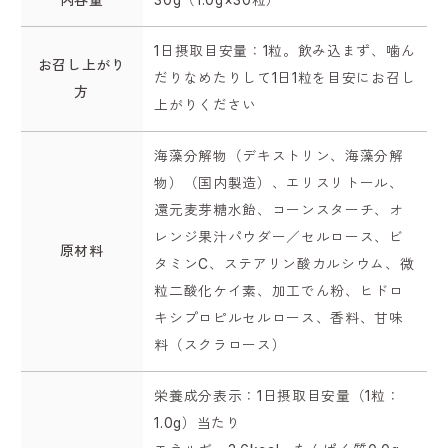
内容量
30g（1.0g×30粒）
1日摂取目安量：1粒。飲み込まず、噛ん
お召し上がり
だりなめたりして1日1粒を目安にお召し
方
上がりください
海藻分解物（デキストリン、海藻分解
物）（国内製造）、エリスリトール、
還元麦芽糖水飴、コーンスターチ、オ
レンジ果汁パウダー／セルロース、ビ
原材料
タミンC、ステアリン酸カルシウム、微
粒二酸化ケイ素、加工でん粉、ヒドロ
キシプロピルセルロース、香料、甘味
料（スクラロース）
栄養成分表示：1日摂取目安量（1粒：
1.0g）当たり