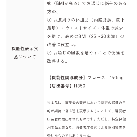
味（BMIが高め）でお通じに悩みのある
方の、
① お腹周りの体脂肪（内臓脂肪、皮下
脂肪）・ウエストサイズ・体重の減少
を助け、高めのBMI（25〜30未満）の
改善に役立つ。
機能性表示食
② お通じの回数を増やすことで便通を
品について
改善する。
【機能性関与成分】
フコース 150mg
【届出番号】
H350
※本品は、事業者の責任において特定の保健の目
的が期待できる旨を表示するものとして、消費者
庁長官に届出されたものです。ただし、特定保健
用食品と異なり、消費者庁長官による個別審査を
受けたものではありません。