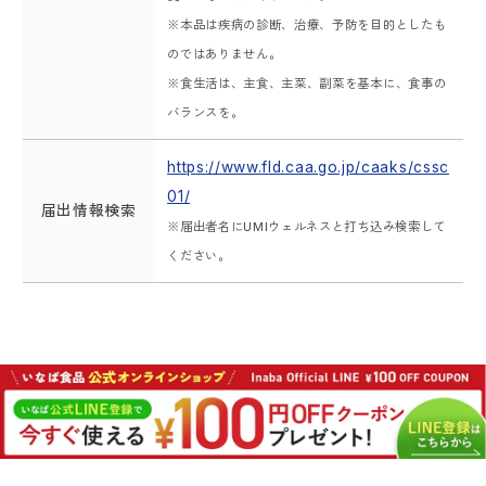
※本品は疾病の診断、治療、予防を目的としたも
のではありません。
※食生活は、主食、主菜、副菜を基本に、食事の
バランスを。
https://www.fld.caa.go.jp/caaks/cssc
01/
届出情報検索
※届出者名にUMIウェルネスと打ち込み検索して
ください。