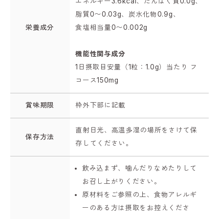
エネルギー3.6kcal、たんぱく質0.0g、
脂質0〜0.03g、炭水化物0.9g、
栄養成分
食塩相当量0〜0.002g
機能性関与成分
1日摂取目安量（1粒：1.0g）当たり フ
コース150mg
賞味期限
枠外下部に記載
直射日光、高温多湿の場所をさけて保
保存方法
存してください。
飲み込まず、噛んだりなめたりして
お召し上がりください。
原材料をご参照の上、食物アレルギ
ーのある方は摂取をお控えくださ