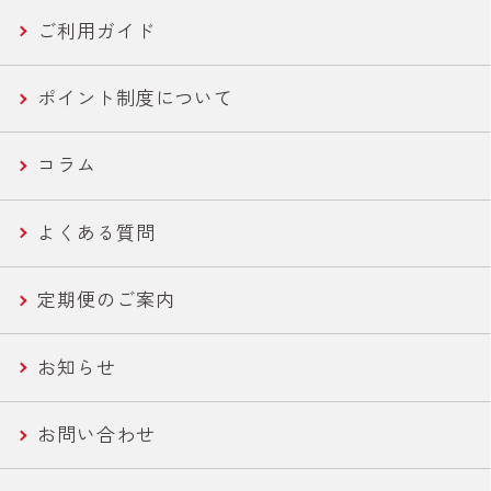
ご利用ガイド
ツナバウチ
N-アセチルグルコサミン
新商品トップページ
国産ツナ特集
New
ポイント制度について
便利ツナ
フコース
セール商品
新商品一覧
コラム
機能性ツナ
美容・エイジングケア
世界の鶏肉料理魯肉飯/とりかわ
よくある質問
ささみ
健康・機能性サポート
さば缶・いわし缶 お手軽な60g
定期便のご案内
コーン
ライトツナ チャンク
お知らせ
農産缶
いなば作太郎だし
お問い合わせ
農産バウチ
食塩無添加トマトシリーズ