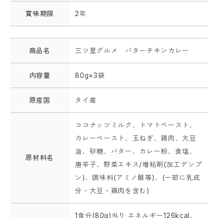
賞味期限
2年
商品名
三ツ星グルメ バターチキンカレー
内容量
80g×3袋
原産国
タイ産
ココナッツミルク、トマトペースト、
カレーペースト、玉ねぎ、鶏肉、大豆
油、砂糖、バター、カレー粉、食塩、
原材料名
唐辛子、野菜エキス/増粘剤(加工デンプ
ン)、調味料(アミノ酸等)、(一部に乳成
分・大豆・鶏肉を含む)
1食分(80g)当り エネルギー126kcal、