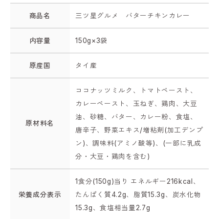
商品名
三ツ星グルメ バターチキンカレー
内容量
150g×3袋
原産国
タイ産
ココナッツミルク、トマトペースト、
カレーペースト、玉ねぎ、鶏肉、大豆
油、砂糖、バター、カレー粉、食塩、
原材料名
唐辛子、野菜エキス/増粘剤(加工デンプ
ン)、調味料(アミノ酸等)、(一部に乳成
分・大豆・鶏肉を含む)
1食分(150g)当り エネルギー216kcal、
栄養成分表示
たんぱく質4.2g、脂質15.3g、炭水化物
15.3g、食塩相当量2.7g