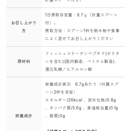
計量スプーン付き）
1日摂取目安量：6.7ｇ（計量スプーン
お召し上がり
付）。
方
摂取方法：スプーン1杯を飲み物や食事
によく混ぜてお召し上がりください
フィッシュコラーゲンペプチド(ゼラチ
原材料
ンを含む)(国内製造、ベトナム製造)、
還元乳糖／ヒアルロン酸
栄養成分表示 6.7gあたり（付属スプ
ーン2杯を目安）
エネルギー/26kcal 、炭水化物/0.8g
、タンパク質/5.6g 、食塩相当量/0.1g
栄養成分
、脂質/0g