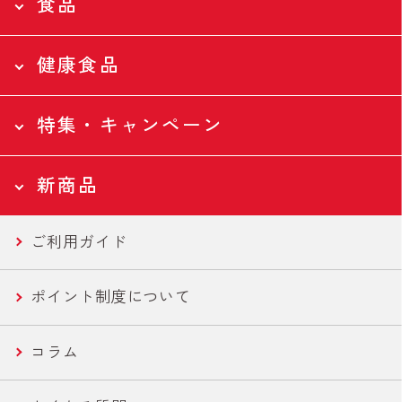
食品
健康食品
食品トップページ
Food
特集・キャンペーン
食品トップページ
全ての食品
Health
新商品
ツナ缶
特集・キャンペーントップページ
全ての食品
Campaign
ご利用ガイド
ツナバウチ
N-アセチルグルコサミン
新商品トップページ
国産ツナ特集
New
ポイント制度について
便利ツナ
フコース
セール商品
新商品一覧
コラム
機能性ツナ
美容・エイジングケア
世界の鶏肉料理魯肉飯/とりかわ