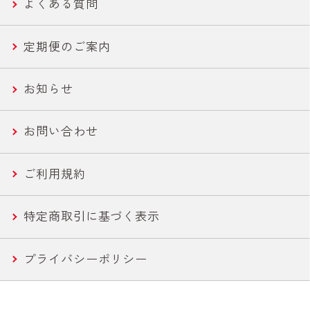
よくある質問
ささみ
健康・機能性サポート
さば缶・いわし缶 お手軽な60g
定期便のご案内
コーン
ライトツナ チャンク
お知らせ
農産缶
いなば作太郎だし
お問い合わせ
農産バウチ
食塩無添加トマトシリーズ
ご利用規約
焼きとり
特定商取引に基づく表示
惣菜
プライバシーポリシー
水産
カレー