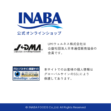
こんにゃく
© INABA FOODS Co.,Ltd. All Rights Reserved