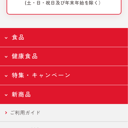
(土・日・祝日及び年末年始を除く）
食品
健康食品
食品トップページ
Food
特集・キャンペーン
食品トップページ
全ての食品
Health
新商品
ツナ缶
特集・キャンペーントップページ
全ての食品
Campaign
ご利用ガイド
ツナバウチ
N-アセチルグルコサミン
新商品トップページ
国産ツナ特集
New