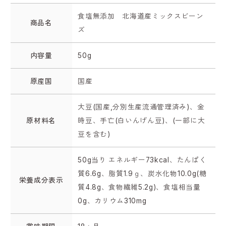
食塩無添加 北海道産ミックスビーン
商品名
ズ
内容量
50g
原産国
国産
大豆(国産,分別生産流通管理済み)、金
原材料名
時豆、手亡(白いんげん豆)、(一部に大
豆を含む)
50g当り エネルギー73kcal、たんぱく
質6.6g、脂質1.9ｇ、炭水化物10.0g(糖
栄養成分表示
質4.8g、食物繊維5.2g)、食塩相当量
0g、カリウム310mg