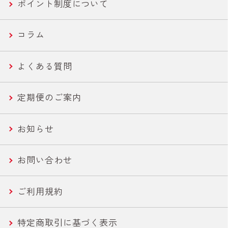
ポイント制度について
便利ツナ
フコース
セール商品
新商品一覧
コラム
機能性ツナ
美容・エイジングケア
世界の鶏肉料理魯肉飯/とりかわ
よくある質問
ささみ
健康・機能性サポート
さば缶・いわし缶 お手軽な60g
定期便のご案内
コーン
ライトツナ チャンク
お知らせ
農産缶
いなば作太郎だし
お問い合わせ
農産バウチ
食塩無添加トマトシリーズ
ご利用規約
焼きとり
特定商取引に基づく表示
惣菜