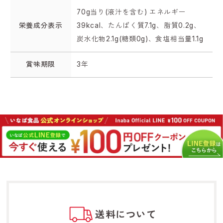
70g当り(液汁を含む) エネルギー
栄養成分表示
39kcal、たんぱく質7.1g、脂質0.2g、
炭水化物2.1g(糖類0g)、食塩相当量1.1g
賞味期限
3年
送料について