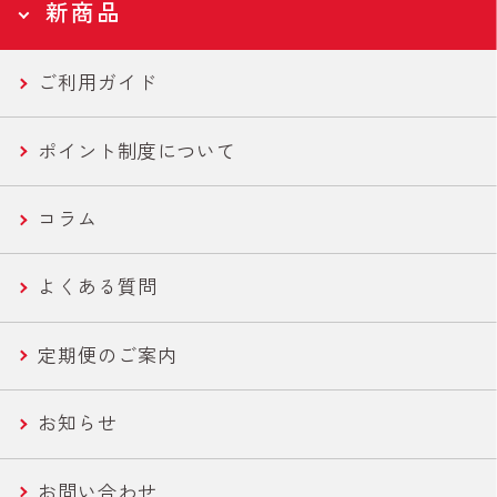
新商品
ツナ缶
特集・キャンペーントップページ
全ての食品
Campaign
ご利用ガイド
ツナバウチ
N-アセチルグルコサミン
新商品トップページ
国産ツナ特集
New
ポイント制度について
便利ツナ
フコース
セール商品
新商品一覧
コラム
機能性ツナ
美容・エイジングケア
世界の鶏肉料理魯肉飯/とりかわ
よくある質問
ささみ
健康・機能性サポート
さば缶・いわし缶 お手軽な60g
定期便のご案内
コーン
ライトツナ チャンク
お知らせ
農産缶
いなば作太郎だし
お問い合わせ