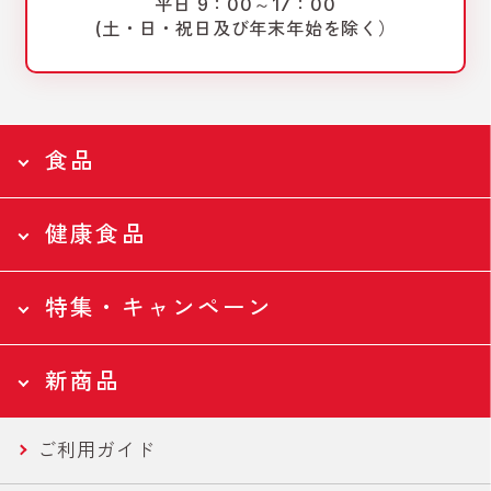
平日 9：00～17：00
(土・日・祝日及び年末年始を除く）
食品
健康食品
食品トップページ
Food
特集・キャンペーン
食品トップページ
全ての食品
Health
新商品
ツナ缶
特集・キャンペーントップページ
全ての食品
Campaign
ご利用ガイド
ツナバウチ
N-アセチルグルコサミン
新商品トップページ
国産ツナ特集
New