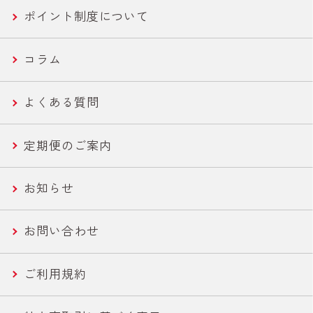
ポイント制度について
便利ツナ
フコース
セール商品
新商品一覧
コラム
機能性ツナ
美容・エイジングケア
世界の鶏肉料理魯肉飯/とりかわ
よくある質問
ささみ
健康・機能性サポート
さば缶・いわし缶 お手軽な60g
定期便のご案内
コーン
ライトツナ チャンク
お知らせ
農産缶
いなば作太郎だし
お問い合わせ
農産バウチ
食塩無添加トマトシリーズ
ご利用規約
焼きとり